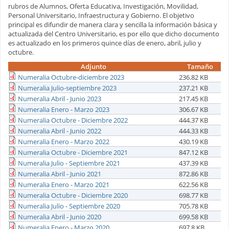
rubros de Alumnos, Oferta Educativa, Investigación, Movilidad,
Personal Universitario, Infraestructura y Gobierno. El objetivo
principal es difundir de manera clara y sencilla la información básica y
actualizada del Centro Universitario, es por ello que dicho documento
es actualizado en los primeros quince días de enero, abril, julio y
octubre.
Adjunto
Tamaño
Numeralia Octubre-diciembre 2023
236.82 KB
Numeralia Julio-septiembre 2023
237.21 KB
Numeralia Abril - Junio 2023
217.45 KB
Numeralia Enero - Marzo 2023
306.67 KB
Numeralia Octubre - Diciembre 2022
444.37 KB
Numeralia Abril - Junio 2022
444.33 KB
Numeralia Enero - Marzo 2022
430.19 KB
Numeralia Octubre - Diciembre 2021
847.12 KB
Numeralia Julio - Septiembre 2021
437.39 KB
Numeralia Abril - Junio 2021
872.86 KB
Numeralia Enero - Marzo 2021
622.56 KB
Numeralia Octubre - Diciembre 2020
698.77 KB
Numeralia Julio - Septiembre 2020
705.78 KB
Numeralia Abril - Junio 2020
699.58 KB
Numeralia Enero - Marzo 2020
697.8 KB