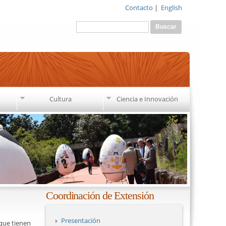
Contacto
|
English
Formulario de búsqueda
Buscar
Cultura
Ciencia e Innovación
Coordinación de Extensión
Presentación
 que tienen