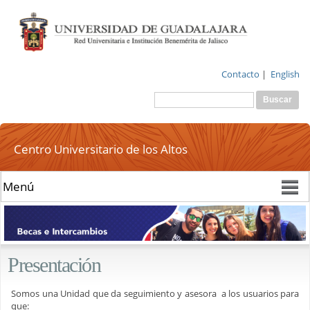
Pasar al
contenido
principal
Contacto
|
English
Buscar
Formulario de
búsqueda
Centro Universitario de los Altos
Presentación
Somos una Unidad que da seguimiento y asesora a los usuarios para
que: