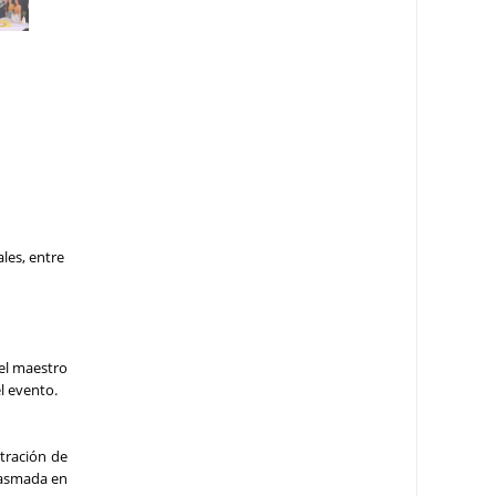
les, entre
 el maestro
l evento.
tración de
plasmada en