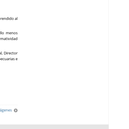
prendido al
ello menos
rmatividad
l, Director
pecuarias e
mágenes