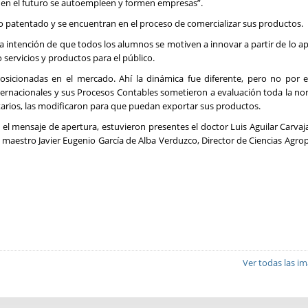
en el futuro se autoempleen y formen empresas”.
o patentado y se encuentran en el proceso de comercializar sus productos.
a intención de que todos los alumnos se motiven a innovar a partir de lo a
o servicios y productos para el público.
sicionadas en el mercado. Ahí la dinámica fue diferente, pero no por 
ernacionales y sus Procesos Contables sometieron a evaluación toda la no
tarios, las modificaron para que puedan exportar sus productos.
 el mensaje de apertura, estuvieron presentes el doctor Luis Aguilar Carvaja
 el maestro Javier Eugenio García de Alba Verduzco, Director de Ciencias Agro
Ver todas las i