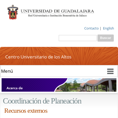
Pasar al
contenido
principal
Contacto
|
English
Buscar
Formulario de
búsqueda
Centro Universitario de los Altos
Coordinación de Planeación
Recursos externos