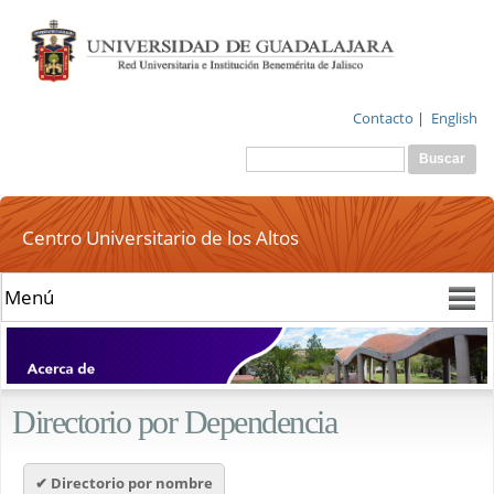
Pasar al
contenido
principal
Contacto
|
English
Buscar
Formulario de
búsqueda
Centro Universitario de los Altos
Directorio por Dependencia
✔ Directorio por nombre