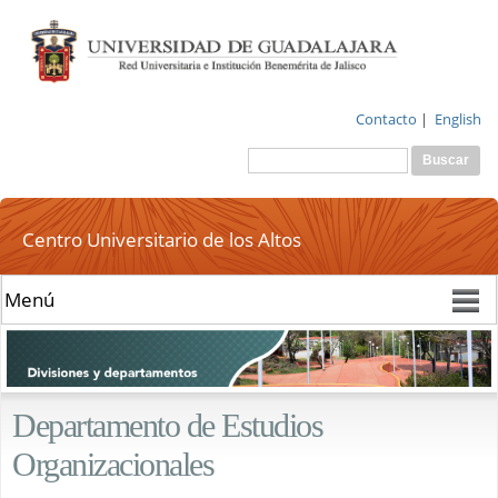
Pasar al
contenido
principal
Contacto
|
English
Buscar
Formulario de
búsqueda
Centro Universitario de los Altos
Departamento de Estudios
Organizacionales