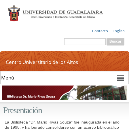
Pasar al
contenido
principal
Contacto
|
English
Buscar
Formulario de
búsqueda
Centro Universitario de los Altos
Presentación
La Biblioteca "Dr. Mario Rivas Souza" fue inaugurada en el año
de 1998, y ha logrado consolidarse con un
acervo bibliográfico