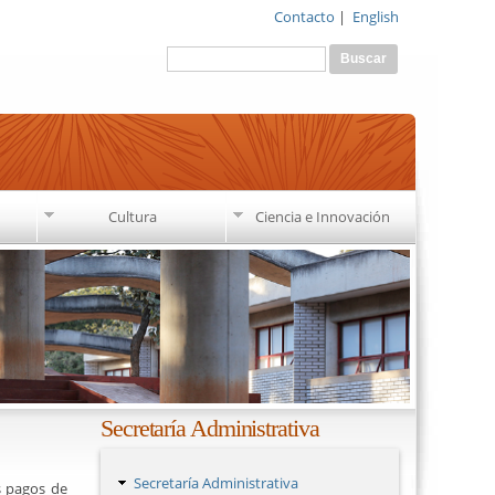
Contacto
|
English
Formulario de búsqueda
Buscar
Cultura
Ciencia e Innovación
Secretaría Administrativa
Secretaría Administrativa
s pagos de