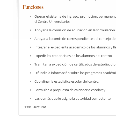
Funciones
Operar el sistema de ingreso, promoción, permanencia
el Centro Universitario;
Apoyar a la comisión de educación en la formulació
Apoyar a la comisión correspondiente del consejo del c
Integrar el expediente académico de los alumnos y lle
Expedir las credenciales de los alumnos del centro;
Tramitar la expedición de certificados de estudio, dipl
Difundir la información sobre los programas académi
Coordinar la estadística escolar del centro;
Formular la propuesta de calendario escolar; y
Las demás que le asigne la autoridad competente.
13915 lecturas