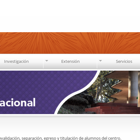
Pasar al
contenido
principal
s
Investigación
Extensión
Servicios
alidación, separación, egreso y titulación de alumnos del centro.