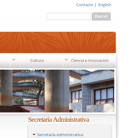
Contacto
|
English
Formulario de búsqueda
Buscar
Cultura
Ciencia e Innovación
Secretaría Administrativa
Secretaría Administrativa