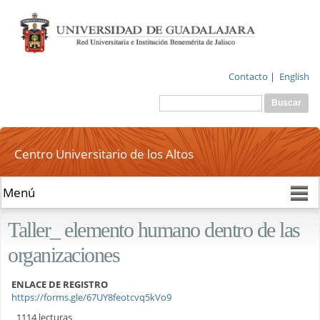
Pasar al
contenido
principal
Contacto
|
English
Buscar
Formulario de
búsqueda
Centro Universitario de los Altos
Taller_ elemento humano dentro de las
organizaciones
ENLACE DE REGISTRO
https://forms.gle/67UY8feotcvq5kVo9
1114 lecturas